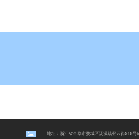
地址：浙江省金华市婺城区汤溪镇登云街918号5