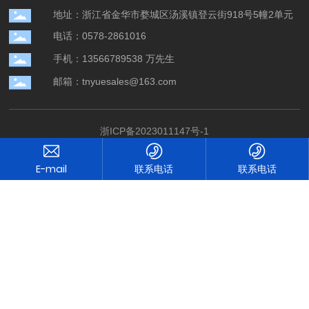
地址：浙江省金华市婺城区汤溪镇登云街918号5幢2单元
电话：0578-2861016
手机：13566789538 万先生
邮箱：tnyuesales@163.com
浙ICP备2023011147号-1
网站建设：中企跨境
营业执照
联系电话
联系电话