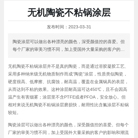
无机陶瓷不粘锅涂层
发布时间：
2023-03-31
陶瓷涂层可以做出各种漂亮的颜色，深受颜值控的喜爱。但
每个厂家的审美习惯不同，加上受国外大量采购的客户的影
响和潮流的影响，每个厂家对外观的要求又各不相同。一般
使用耐高温的彩色混相无机颜料，彩色混相无机颜料具有无
无机陶瓷不粘锅涂层并不是真的陶瓷，而是通过溶胶凝胶工艺,
毒、耐候耐光性极好、耐热性高、耐化学性优良、色谱范围
采用多种纳米级无机物质制作而成“陶瓷”涂层，性质类似陶瓷，
也比较宽广。
硬度很高、低摩擦、抗腐蚀，耐高温，覆盖在金属锅具的表层，
从而达到不粘的效果。这种涂层耐高温可达450℃，且不会因高
温产生有害烟雾；涂层里不含PTFE或者PFOA，安全放心。但
相对来说无机陶瓷不粘锅涂层磨损快，耐用性比含氟涂层不粘锅
较短。
陶瓷涂层可以做出各种漂亮的颜色，深受颜值控的喜爱。但每个
厂家的审美习惯不同，加上受国外大量采购的客户的影响和潮流