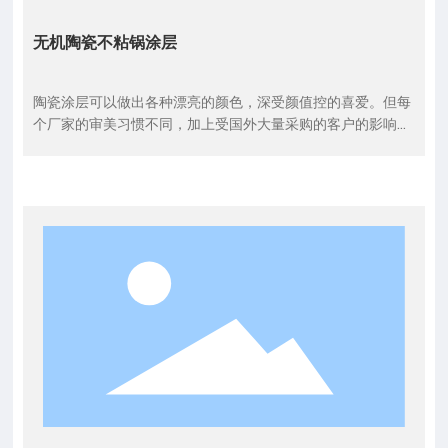
无机陶瓷不粘锅涂层
陶瓷涂层可以做出各种漂亮的颜色，深受颜值控的喜爱。但每
个厂家的审美习惯不同，加上受国外大量采购的客户的影响和
潮流的影响，每个厂家对外观的要求又各不相同。一般使用耐
高温的彩色混相无机颜料，彩色混相无机颜料具有无毒、耐候
耐光性极好、耐热性高、耐化学性优良、色谱范围也比较宽
广。