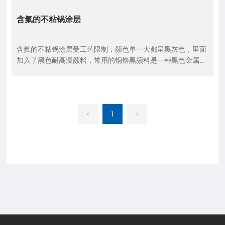
含氟的不粘锅涂层
含氟的不粘锅涂层受工艺限制，颜色单一大都呈黑灰色，里面
加入了黑色耐高温颜料，常用的铜铬黑颜料是一种黑色金属氧
化物混相无机颜料，颜色纯正，黑度好，具有优良的耐热、耐
光、耐化学品性能以及极优异的遮盖力,环保无毒。
1
<
>